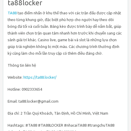
ta88locker
TA88
tạo điểm nhấn ở khu thể thao với các trận đấu được cập nhật
theo từng khung giờ, đặc biệt phù hợp cho người hay theo dõi
bóng đá tối và cuối tuần. Bảng kèo được trình bày dễ nắm bắt, giúp
thành viên chọn trận quan tâm nhanh hơn trước khi chuyển sang các
sảnh giải trí khác. Casino live, game bài và slot là những lựa chọn
giúp trải nghiệm không bị một màu. Các chương trình thưởng định
kỳ cũng làm cho mỗi lần truy cập có thêm điều đáng chờ.
Thông tin liên hệ
Website:
https://ta88.locker/
Hotline: 0902333654
Email: ta88.locker@gmail.com
Địa chỉ: 2 Trần Quý Khoách, Tân Định, Hồ Chí Minh, Việt Nam
Hashtags: #TA88 #TA88LOCKER #nhacaiTA88 #trangchuTA88